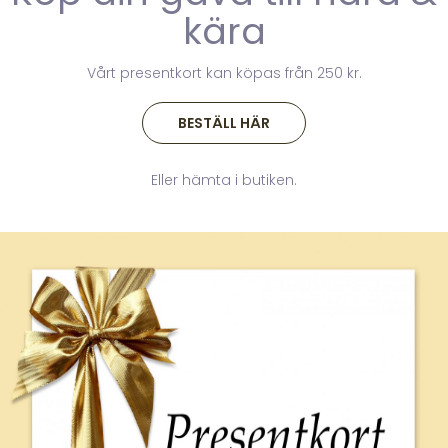
kära
Vårt presentkort kan köpas från 250 kr.
BESTÄLL HÄR
Eller hämta i butiken.