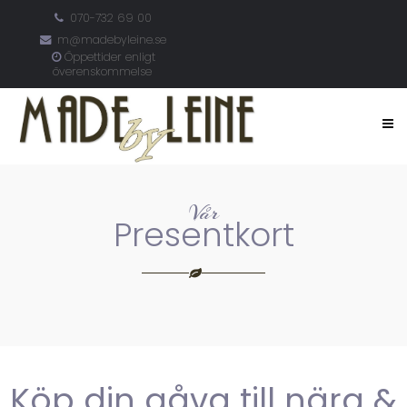
070-732 69 00
m@madebyleine.se
Öppettider enligt
överenskommelse
Vår
Presentkort
Köp din gåva till nära &